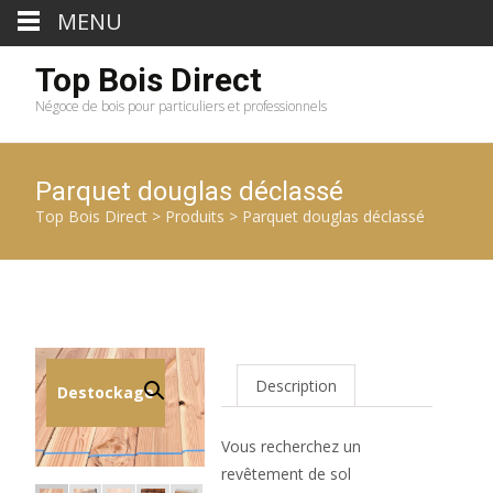
MENU
Top Bois Direct
Négoce de bois pour particuliers et professionnels
Parquet douglas déclassé
Top Bois Direct
>
Produits
>
Parquet douglas déclassé
Description
Destockage
Vous recherchez un
revêtement de sol