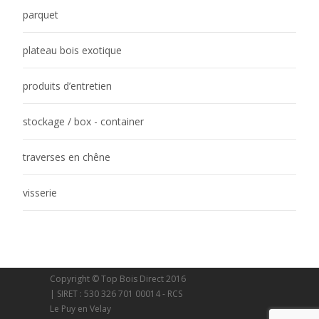
parquet
plateau bois exotique
produits d’entretien
stockage / box - container
traverses en chêne
visserie
Copyright © Top Bois Direct 2016
| SIRET : 530 326 701 00014 - RCS
Le Puy en Velay