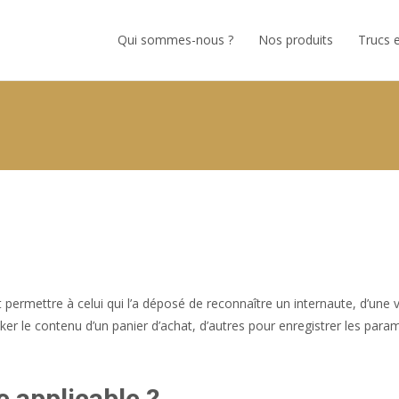
Skip
to
Qui sommes-nous ?
Nos produits
Trucs 
content
permettre à celui qui l’a déposé de reconnaître un internaute, d’une vi
ker le contenu d’un panier d’achat, d’autres pour enregistrer les param
e applicable ?